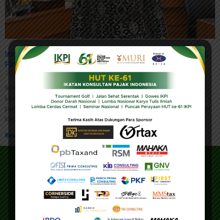
Indonesia Mantapkan Komitmen Pajak Global,
Finalisasi STTR Hampir Rampung
21/07/2025
IKPI, Jakarta: Pemerintah Indonesia terus menunjukkan
komitmen kuatnya dalam mendukung reformasi sistem
perpajakan internasional yang lebih adil dan inklusif. Menteri
Keuangan Sri Mulyani Indrawati menegaskan
Read More »
Address
Main Office
Gedung IKPI, Jl. Condet Pejaten No. 3B
Pejaten Barat - Pasar Minggu
Jakarta Selatan 12510