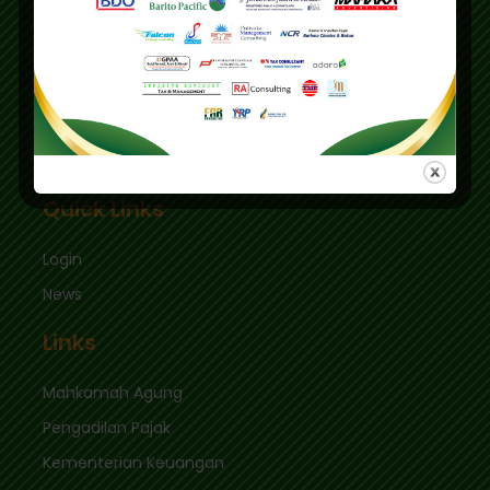
Education Center
Graha Mas Fatmawati Blok B4-5 Cipete Utara,
Kec. Keb. Baru Jl. Fatmawati Raya
Jakarta Selatan 12410
sekretariat@ikpi.or.id
Quick Links
Login
News
Links
Mahkamah Agung
Pengadilan Pajak
Kementerian Keuangan