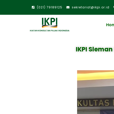
(021) 79189125
sekretariat@ikpi.or.id
Ho
IKPI Sleman