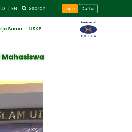
ID
|
EN
Search
Login
Daftar
rja Sama
USKP
gi Mahasiswa