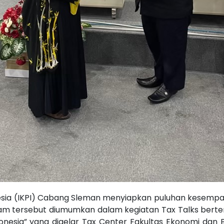
donesia (IKPI) Cabang Sleman menyiapkan puluhan kesemp
am tersebut diumumkan dalam kegiatan Tax Talks bertem
esia” yang digelar Tax Center Fakultas Ekonomi dan Bis