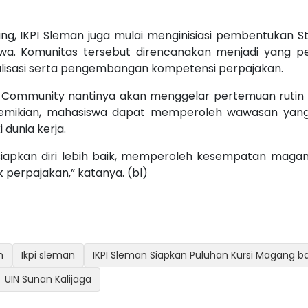
, IKPI Sleman juga mulai menginisiasi pembentukan S
wa. Komunitas tersebut direncanakan menjadi yang p
ialisasi serta pengembangan kompetensi perpajakan.
 Community nantinya akan menggelar pertemuan ruti
 demikian, mahasiswa dapat memperoleh wawasan yang
dunia kerja.
pkan diri lebih baik, memperoleh kesempatan magan
k perpajakan,” katanya. (bl)
n
Ikpi sleman
IKPI Sleman Siapkan Puluhan Kursi Magang b
UIN Sunan Kalijaga