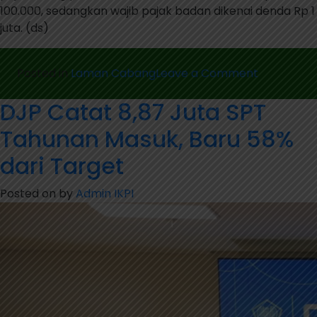
100.000, sedangkan wajib pajak badan dikenai denda Rp 1
juta. (ds)
on
Posted in
Laman Cabang
Leave a Comment
Purbaya
DJP Catat 8,87 Juta SPT
Bakal
Perpanjan
Tahunan Masuk, Baru 58%
Batas
Waktu
dari Target
Lapor
SPT
Posted on
by
Admin IKPI
Orang
Pribadi
Hingga
April
2026