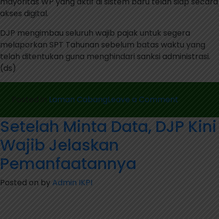
mayoritas WP yang aktif di sistem baru telah siap secara
akses digital.
DJP mengimbau seluruh wajib pajak untuk segera
melaporkan SPT Tahunan sebelum batas waktu yang
telah ditentukan guna menghindari sanksi administrasi.
(ds)
on
Posted in
Laman Cabang
Leave a Comment
DJP
Setelah Minta Data, DJP Kini
Catat
8,87
Wajib Jelaskan
Juta
SPT
Pemanfaatannya
Tahunan
Masuk,
Posted on
by
Admin IKPI
Baru
58%
dari