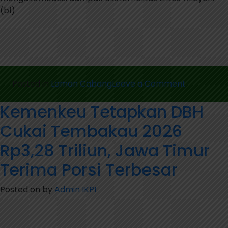
(bl)
on
Posted in
Laman Cabang
Leave a Comment
Pemerinta
Kemenkeu Tetapkan DBH
Perkuat
Transfer
Cukai Tembakau 2026
Fiskal
ke
Rp3,28 Triliun, Jawa Timur
Daerah
Terima Porsi Terbesar
Penghasil
Sawit
Posted on
by
Admin IKPI