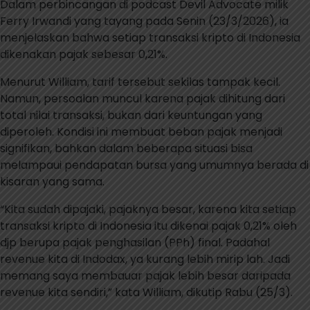
Dalam perbincangan di podcast Devil Advocate milik
Ferry Irwandi yang tayang pada Senin (23/3/2026), ia
menjelaskan bahwa setiap transaksi kripto di Indonesia
dikenakan pajak sebesar 0,21%.
Menurut William, tarif tersebut sekilas tampak kecil.
Namun, persoalan muncul karena pajak dihitung dari
total nilai transaksi, bukan dari keuntungan yang
diperoleh. Kondisi ini membuat beban pajak menjadi
signifikan, bahkan dalam beberapa situasi bisa
melampaui pendapatan bursa yang umumnya berada di
kisaran yang sama.
“Kita sudah dipajaki, pajaknya besar, karena kita setiap
transaksi kripto di Indonesia itu dikenai pajak 0,21% oleh
djp berupa pajak penghasilan (PPh) final. Padahal
revenue kita di Indodax, ya kurang lebih mirip lah. Jadi
memang saya membauar pajak lebih besar daripada
revenue kita sendiri,” kata William, dikutip Rabu (25/3).