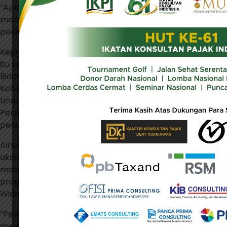
“Apalagi pemerintah salah satu calon itu kan akan
menargetkan tax ratio 23%, sehingga tendensinya ke
peningkatan pajak,” kata Ester.
Keputusan terkait akan dinaikkannya PPN tahun depan
itu sendiri sebelumnya disampaikan, Menteri Koordinator
Bidang Perekonomian Airlangga Hartarto. Ia memastikan
kebijakan kenaikan tarif PPN menjadi 12% sesuai amanat
Undang-Undang tentang Harmonisasi Peraturan
Perpajakan (UU HPP) pada 2025 tidak akan ada
penundaan.
Airlangga mengatakan, ketentuan kenaikan tarif PPN ini
akan berlanjut pada 2025 karena juga sudah keputusan
masyarakat yang memilih pemerintahan baru dengan
program-program keberlanjutan dari Presiden Joko
Widodo.
“Pertama tentu masyarakat Indonesia sudah
menjatuhkan pilihan-pilihannya adalah keberlanjutan,