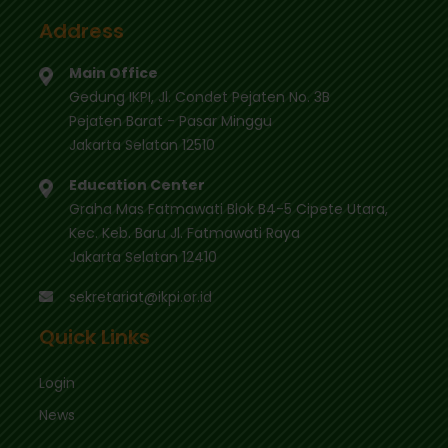
Dampak
Address
Kenaikan
PPN
Main Office
Menurut
Gedung IKPI, Jl. Condet Pejaten No. 3B
Guru
Pejaten Barat - Pasar Minggu
Besar
Jakarta Selatan 12510
UI
Education Center
Graha Mas Fatmawati Blok B4-5 Cipete Utara,
Kec. Keb. Baru Jl. Fatmawati Raya
Jakarta Selatan 12410
sekretariat@ikpi.or.id
Quick Links
Login
News