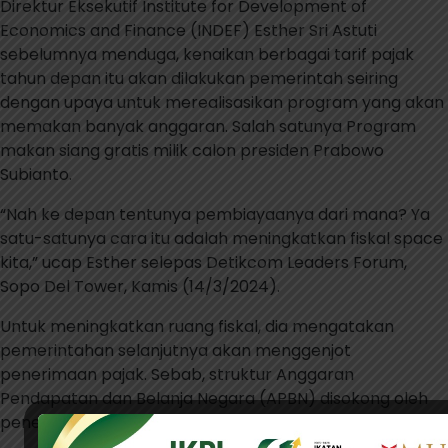
Direktur Eksekutif Institute for Development of
Economics and Finance (INDEF) Esther Sri Astuti
sebelumnya menduga, kenaikan berbagai tarif pajak
tahun depan itu akan dilakukan pemerintah seiring
dengan upaya untuk merealisasikan program yang akan
memakan banyak anggaran. Salah satunya Program
makan siang gratis milik calon presiden Prabowo
Subianto.
“Nah ke depan tentunya pembiayaanya dari mana? Ya
satu-satunya cara itu adalah meningkatkan fiskal space
kita,” ucap Esther selepas Detikcom Leaders Forum,
Sopo Del Tower, Kamis (14/3/2024).
Untuk meningkatkan ruang fiskal, dia mengatakan
pemerintahan selanjutnya akan menggenjot
penerimaan pajak. Sebab, struktur Anggaran
Pendapatan dan Belanja Negara (APBN) disokong oleh
penerimaan pajak.