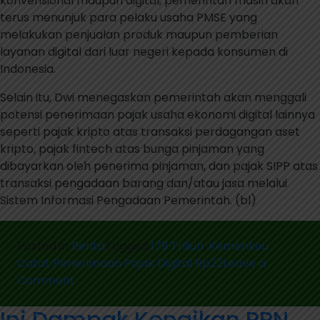
konvensional maupun digital, pemerintah masih akan
terus menunjuk para pelaku usaha PMSE yang
melakukan penjualan produk maupun pemberian
layanan digital dari luar negeri kepada konsumen di
Indonesia.
Selain itu, Dwi menegaskan pemerintah akan menggali
potensi penerimaan pajak usaha ekonomi digital lainnya
seperti pajak kripto atas transaksi perdagangan aset
kripto, pajak fintech atas bunga pinjaman yang
dibayarkan oleh penerima pinjaman, dan pajak SIPP atas
transaksi pengadaan barang dan/atau jasa melalui
Sistem Informasi Pengadaan Pemerintah. (bl)
Posted in
Berita
Tagged
179 Triliun
,
Kemenkeu
Catat Penerimaan Pajak Digital Rp22
Leave a
on
Comment
Kemenkeu
Ini Dampak Kenaikan PPN
Catat