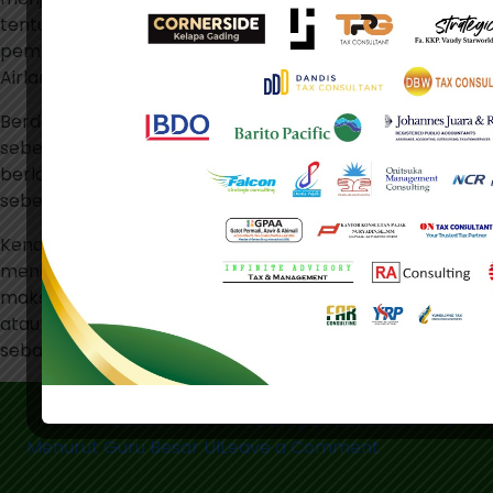
tentu kalau keberlanjutan program yang dicanangkan
pemerintah dilanjutkan termasuk kebijakan PPN,” tegas
Airlangga di kantornya, Jakarta, Jumat (8/3/2024).
Berdasarkan Pasal 7 ayat 1 UU HPP, tarif PPN yang
sebelumnya sebesar 10% diubah menjadi 11% mulai
berlaku pada 1 April 2022. Lalu, kembali dinaikkan menjadi
sebesar 12% paling lambat pada 1 Januari 2025.
Kendati begitu, pemerintah memiliki kewenangan untuk
mengubah tarif PPN menjadi paling rendah 5% dan
maksimal 15% melalui penerbitan peraturan pemerintah
atau PP setelah dilakukan pembahasan dengan DPR,
sebagaimana ketentuan Pasal 7 ayat 3 UU PPN. (bl)
Posted in
Berita
Tagged
Ini Dampak Kenaikan PPN
on
Menurut Guru Besar UI
Leave a Comment
Ini