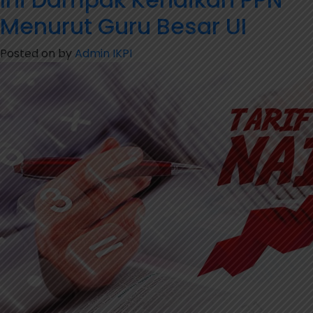
Penerimaan
Menurut Guru Besar UI
Pajak
Digital
Posted on
by
Admin IKPI
Rp22,179
Triliun