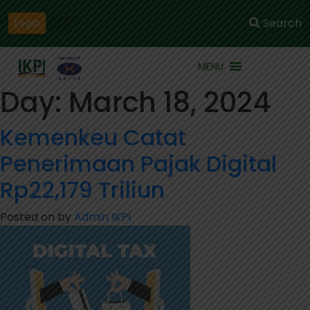
Daftar
Search
Login
MENU
Day:
March 18, 2024
Kemenkeu Catat
Penerimaan Pajak Digital
Rp22,179 Triliun
Posted on
by
Admin IKPI