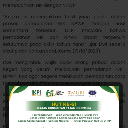
memadankan NIK dengan NPWP.
“Angka ini menunjukkan hasil yang positif dalam
proses pemadanan NIK NPWP. Dengan hasil
sementara tersebut, DJP meyakini bahwa
pemadanan NIK dan NPWP dapat terpenuhi
seluruhnya pada akhir tahun nanti,” ujar Dwi seperti
dikutip dari Kontan.co.id, Kamis (19/10/2023).
Dwi mengimbau wajib pajak orang pribadi dalam
negeri yang belum melakukan pemadanan NIK-
NPWP-nya agar segera melakukan pemadanan data
melalui portal DJPOnline atau www.pajak.go.id.
Sebelumnya, Staf Ahli Menteri Keuangan Bidang
Kepatuhan Pajak Yon Arsal juga mengimbau wajib
pajak untuk segera melakukan pemadanan NIK-
NPWP.
Pasalnya, apabila wajib pajak tidak melakukan