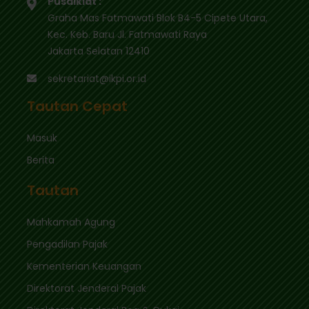
Pusdiklat :
Graha Mas Fatmawati Blok B4-5 Cipete Utara,
Kec. Keb. Baru Jl. Fatmawati Raya
Jakarta Selatan 12410
sekretariat@ikpi.or.id
Tautan Cepat
Masuk
Berita
Tautan
Mahkamah Agung
Pengadilan Pajak
Kementerian Keuangan
Direktorat Jenderal Pajak