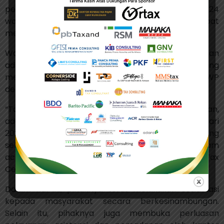
pemadanan NIK- NPWP, maka pada awal tahun 2024
wajib pajak tersebut dikhawatirkan tidak dapat
mengakses layanan perpajakan secara maksimal.
Wajar saja, mulai 1 Januari 2024, seluruh layanan
administrasi perpajakan dan layanan lain yang
membutuhkan NPWP sudah menggunakan NPWP
dengan format baru.
“Takutnya nanti kalau tidak dilakukan pemadanan,
ada beberapa hak wajib pajak nanti yang per 1 Januari
2024, mereka nanti gak bisa mengakses layanan yang
seharusnya menjadi haknya mereka,” kata Yon dalam
acara Pelantikan Badan Otonom BBP HIPMI Tax
Center 2023-2025, Rabu (26/7/2023).
Dalam hal ini, pihaknya terus melakukan sosialisasi
kepada masyarakat secara berkesinambungan.
Selain itu, pihaknya juga membuka perluasan