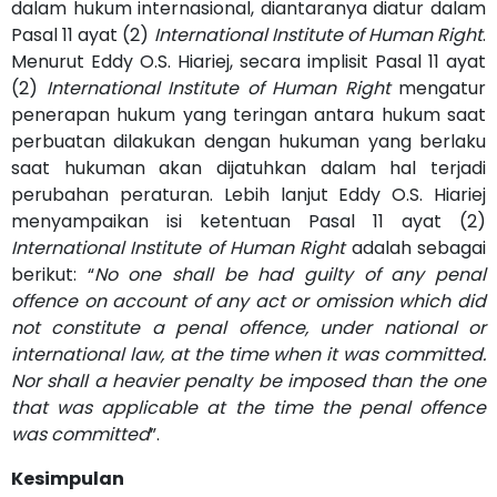
dalam hukum internasional, diantaranya diatur dalam
Pasal 11 ayat (2)
International Institute of
Human Right
.
Menurut Eddy O.S. Hiariej, secara implisit Pasal 11 ayat
(2)
International Institute of Human Right
mengatur
penerapan hukum yang teringan antara hukum saat
perbuatan dilakukan dengan hukuman yang berlaku
saat hukuman akan dijatuhkan dalam hal terjadi
perubahan peraturan. Lebih lanjut Eddy O.S. Hiariej
menyampaikan isi ketentuan Pasal 11 ayat (2)
International Institute of Human Right
adalah sebagai
berikut: “
No one shall be had guilty of any penal
offence on account of any act or omission which did
not constitute a penal offence, under national or
international law, at the time when it was committed.
Nor shall a heavier penalty be imposed than the one
that was applicable at the time the penal offence
was committed
”.
Kesimpulan