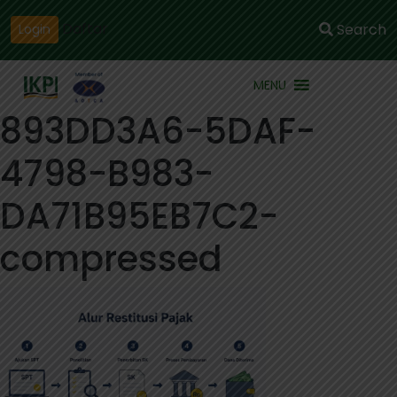
Daftar
Search
Login
MENU
893DD3A6-5DAF-
4798-B983-
DA71B95EB7C2-
compressed