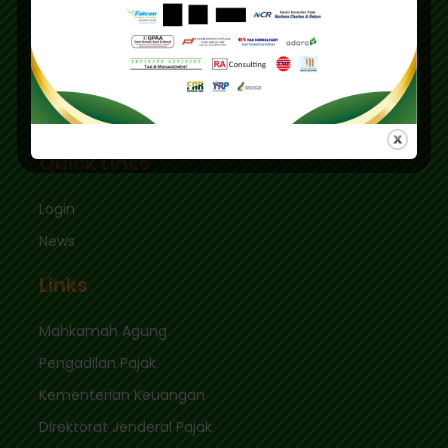
Education Center
Graha Mas Fatmawati Blok B4-5 Cipete Utara,
Kec. Keb. Baru Jl. Fatmawati Raya
Jakarta Selatan 12410
sekretariat@ikpi.or.id
Quick Links
Login
News
Links
Mahkamah Agung
Pengadilan Pajak
Kementerian Keuangan
Direktorat Jenderal Pajak