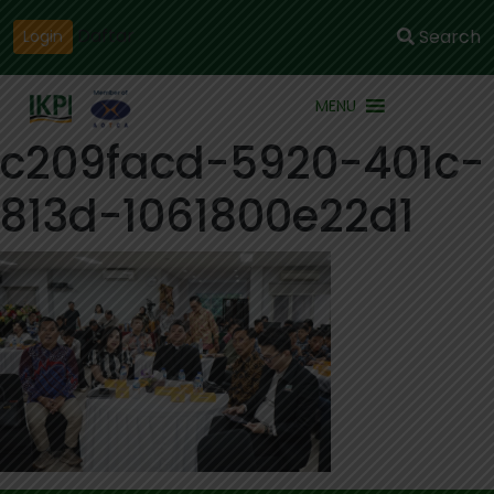
Daftar
Search
Login
MENU
c209facd-5920-401c-
813d-1061800e22d1