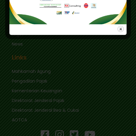
sekretariat@ikpi.or.id
Quick Links
Login
News
Links
Mahkamah Agung
Pengadilan Pajak
Kementerian Keuangan
Direktorat Jenderal Pajak
Direktorat Jenderal Bea & Cukai
AOTCA