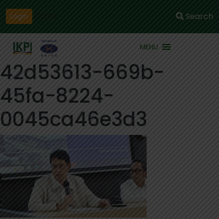
Daftar
Search
Login
MENU
42d53613-669b-
45fa-8224-
0045ca46e3d3