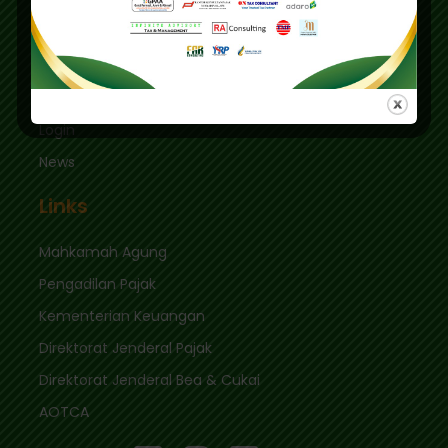
Jakarta Selatan 12410
sekretariat@ikpi.or.id
Quick Links
Login
News
Links
Mahkamah Agung
Pengadilan Pajak
Kementerian Keuangan
Direktorat Jenderal Pajak
Direktorat Jenderal Bea & Cukai
AOTCA