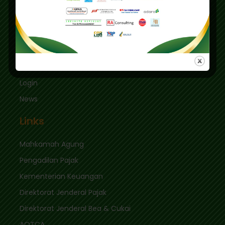
Kec. Keb. Baru Jl. Fatmawati Raya
Jakarta Selatan 12410
sekretariat@ikpi.or.id
Quick Links
Login
News
Links
Mahkamah Agung
Pengadilan Pajak
Kementerian Keuangan
Direktorat Jenderal Pajak
Direktorat Jenderal Bea & Cukai
AOTCA