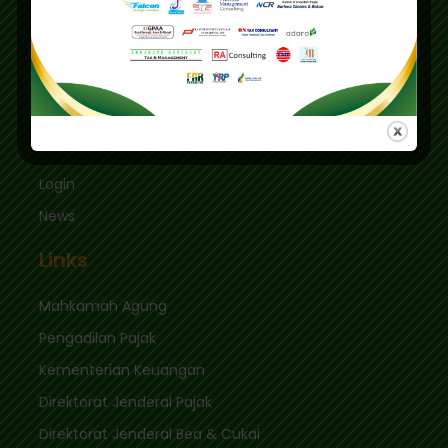
Graha Mas Fatmawati Blok B4-5 Cipete Utara,
Kec. Keb. Baru Jl. Fatmawati Raya
Jakarta Selatan 12410
sekretariat@ikpi.or.id
Quick Links
Login
News
Links
Mahkamah Agung
Pengadilan Pajak
Kementerian Keuangan
Direktorat Jenderal Pajak
Direktorat Jenderal Bea & Cukai