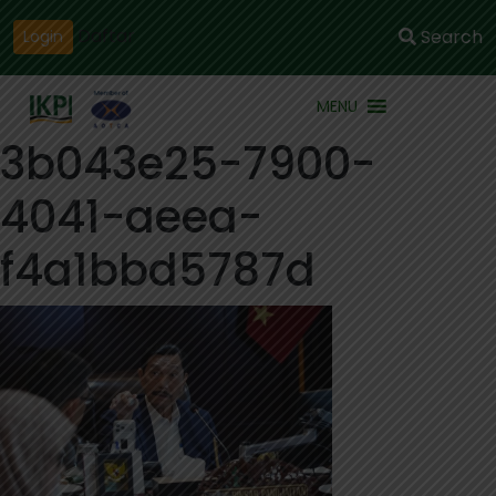
Daftar
Search
Login
MENU
3b043e25-7900-
4041-aeea-
f4a1bbd5787d