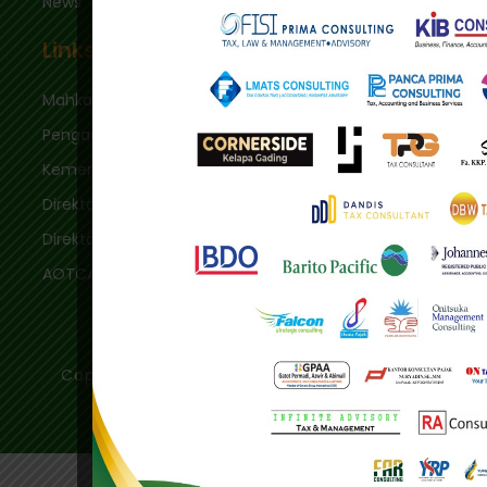
News
Links
Mahkamah Agung
Pengadilan Pajak
Kementerian Keuangan
Direktorat Jenderal Pajak
Direktorat Jenderal Bea & Cukai
AOTCA
Copyright © 2020 - Ikatan Konsultan Pajak
Indonesia