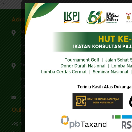
.
Address
Main Office
Gedung IKPI, Jl. Condet Pejaten No. 3B
Pejaten Barat - Pasar Minggu
Jakarta Selatan 12510
Education Center
Graha Mas Fatmawati Blok B4-5 Cipete Utara,
Kec. Keb. Baru Jl. Fatmawati Raya
Jakarta Selatan 12410
sekretariat@ikpi.or.id
Quick Links
Login