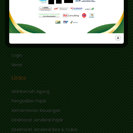
Graha Mas Fatmawati Blok B4-5 Cipete Utara,
Kec. Keb. Baru Jl. Fatmawati Raya
Jakarta Selatan 12410
sekretariat@ikpi.or.id
Quick Links
Login
News
Links
Mahkamah Agung
Pengadilan Pajak
Kementerian Keuangan
Direktorat Jenderal Pajak
Direktorat Jenderal Bea & Cukai