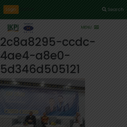
Daftar
Search
Login
MENU
2c8a8295-ccdc-
4ae4-a8e0-
5d346d505121