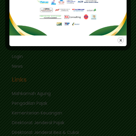
Graha Mas Fatmawati Blok B4-5 Cipete Utara,
Kec. Keb. Baru Jl. Fatmawati Raya
Jakarta Selatan 12410
sekretariat@ikpi.or.id
Quick Links
Login
News
Links
Mahkamah Agung
Pengadilan Pajak
Kementerian Keuangan
Direktorat Jenderal Pajak
Direktorat Jenderal Bea & Cukai