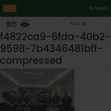
Daftar
Search
Login
MENU
f4822ca9-6fda-40b2-
9598-7b4346481bff-
compressed