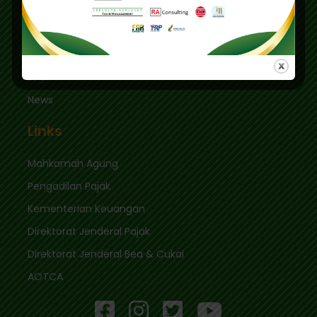
sekretariat@ikpi.or.id
Quick Links
Login
News
Links
Mahkamah Agung
Pengadilan Pajak
Kementerian Keuangan
Direktorat Jenderal Pajak
Direktorat Jenderal Bea & Cukai
AOTCA