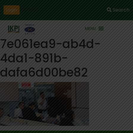
Daftar
Search
Login
MENU
7e061ea9-ab4d-
4da1-891b-
dafa6d00be82