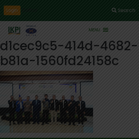
Daftar
Search
Login
MENU
d1cec9c5-414d-4682-
b81a-1560fd24158c