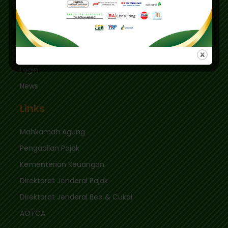
Jakarta Selatan 12410
sekretariat@ikpi.or.id
Quick Links
Login
News
Links
Mahkamah Agung
Pengadilan Pajak
Kementerian Keuangan
Direktorat Jenderal Pajak
Direktorat Jenderal Bea & Cukai
AOTCA