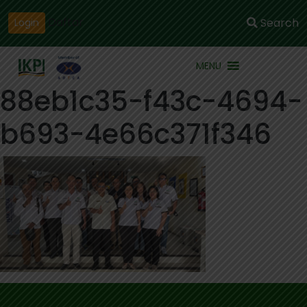
Daftar
Search
Login
MENU
88eb1c35-f43c-4694-
b693-4e66c371f346