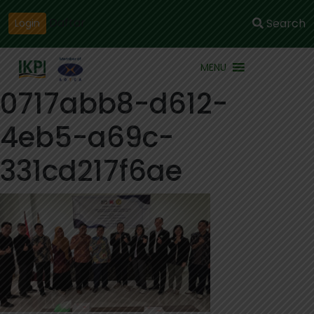
Daftar
Search
Login
MENU
0717abb8-d612-
4eb5-a69c-
331cd217f6ae