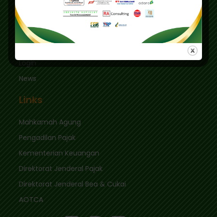
Jakarta Selatan 12410
sekretariat@ikpi.or.id
Quick Links
Login
News
Links
Mahkamah Agung
Pengadilan Pajak
Kementerian Keuangan
Direktorat Jenderal Pajak
Direktorat Jenderal Bea & Cukai
AOTCA