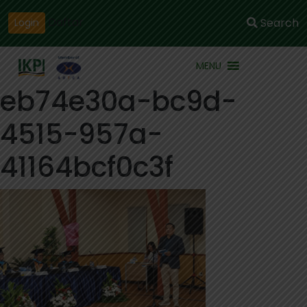
Daftar
Search
Login
MENU
eb74e30a-bc9d-
4515-957a-
41164bcf0c3f