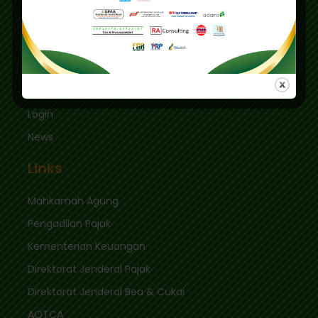
Kec. Keb. Baru Jl. Fatmawati Raya
Jakarta Selatan 12410
sekretariat@ikpi.or.id
Quick Links
Login
News
Links
Mahkamah Agung
Pengadilan Pajak
Kementerian Keuangan
Direktorat Jenderal Pajak
Direktorat Jenderal Bea & Cukai
AOTCA