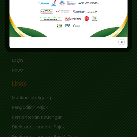
Graha Mas Fatmawati Blok B4-5 Cipete Utara,
Kec. Keb. Baru Jl. Fatmawati Raya
Jakarta Selatan 12410
sekretariat@ikpi.or.id
Quick Links
Login
News
Links
Mahkamah Agung
Pengadilan Pajak
Kementerian Keuangan
Direktorat Jenderal Pajak
Direktorat Jenderal Bea & Cukai