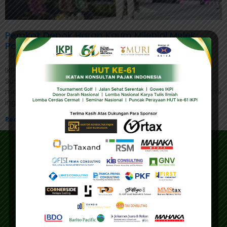
Pemkot Depok Harap Kaum Milenial Melek
Pajak
20/02/2023
IKPI, Jakarta: Sekretaris Daerah (Sekda) Kota Depok, Supian
Suri, berharap kaum milenial melek pajak. Mereka harus
memahami manfaat dan kegunaan membayar pajak. “Kami
ingin kaum
Read More »
Address
Main Office
Gedung IKPI, Jl. Condet Pejaten No. 3B
Pejaten Barat - Pasar Minggu
Jakarta Selatan 12510
Education Center