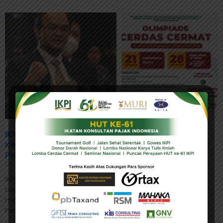
IKPI Ajak SMU/SMK se-Jabodetabek Adu
Kemampuan di Olimpiade Cerdas Cermat
Perpajakan
06/10/2023
IKPI, Jakarta: Ikatan Konsultan Pajak Indonesia (IKPI)
berkolaborasi dengan STIE Tribhakti Business School Bekasi
menggelar Olimpiade Cerdas Cermat Akuntansi dan
Perpajakan. Kedau lembaga tersebut, mengajak