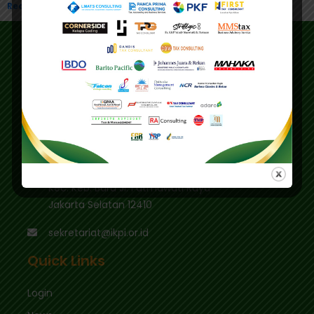
Read More »
Address
Main Office
Gedung IKPI, Jl. Condet Pejaten No. 3B
Pejaten Barat - Pasar Minggu
Jakarta Selatan 12510
Education Center
Graha Mas Fatmawati Blok B4-5 Cipete Utara,
Kec. Keb. Baru Jl. Fatmawati Raya
Jakarta Selatan 12410
sekretariat@ikpi.or.id
Quick Links
Login