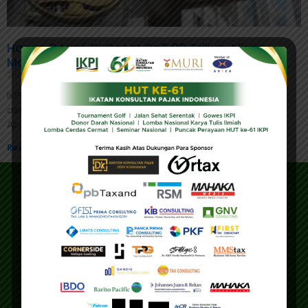
Hanya 2 Hari, BI Catat Rp6,02 Triliun Aliran
Modal Asing Masuk RI
28/04/2023
IKPI, Jakarta: Bank Indonesia (BI) mencatat aliran modal
asing masuk ke RI sebesar Rp6,02 triliun sepanjang 26-27
April 2023. Modal itu masuk melalui pembelian surat
Read More »
Address
Main Office
Gedung IKPI, Jl. Condet Pejaten No. 3B
Pejaten Barat - Pasar Minggu
Jakarta Selatan 12510
Education Center