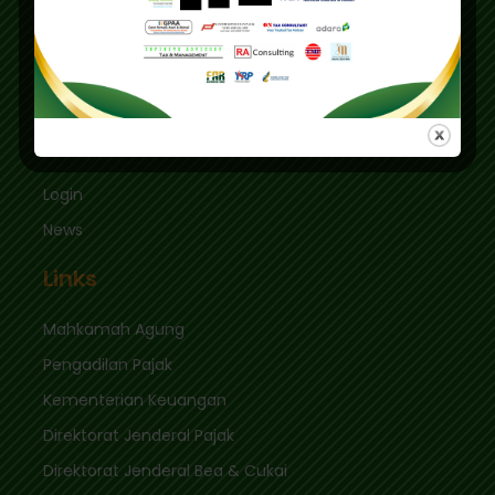
Graha Mas Fatmawati Blok B4-5 Cipete Utara,
Kec. Keb. Baru Jl. Fatmawati Raya
Jakarta Selatan 12410
sekretariat@ikpi.or.id
Quick Links
Login
News
Links
Mahkamah Agung
Pengadilan Pajak
Kementerian Keuangan
Direktorat Jenderal Pajak
Direktorat Jenderal Bea & Cukai