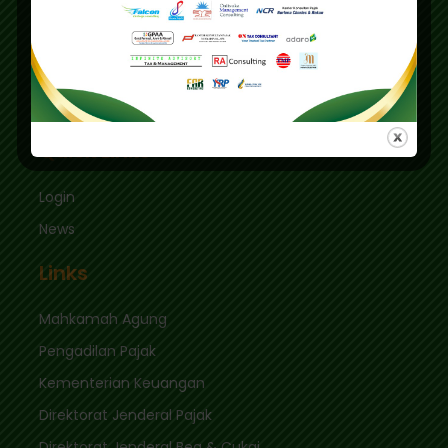
Graha Mas Fatmawati Blok B4-5 Cipete Utara,
Kec. Keb. Baru Jl. Fatmawati Raya
Jakarta Selatan 12410
sekretariat@ikpi.or.id
Quick Links
Login
News
Links
Mahkamah Agung
Pengadilan Pajak
Kementerian Keuangan
Direktorat Jenderal Pajak
Direktorat Jenderal Bea & Cukai