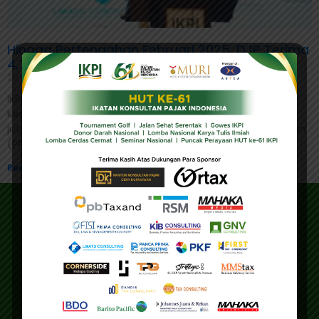
Hingga Pertengahan Februari 2025, DJP Terima
4,75 Juta Laporan SPT Tahunan
21/02/2025
IKPI, Jakarta: Direktorat Jenderal Pajak (DJP) Kementerian
Keuangan (Kemenkeu) melaporkan telah menerima 4,75
juta Surat Pemberitahuan (SPT) Tahunan Pajak Penghasilan
(PPh) untuk tahun pajak 2024
Read More »
Address
Main Office
Gedung IKPI, Jl. Condet Pejaten No. 3B
Pejaten Barat - Pasar Minggu
Jakarta Selatan 12510
Education Center