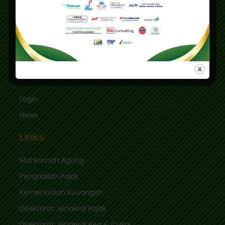
Graha Mas Fatmawati Blok B4-5 Cipete Utara,
Kec. Keb. Baru Jl. Fatmawati Raya
Jakarta Selatan 12410
sekretariat@ikpi.or.id
Quick Links
Login
News
Links
Mahkamah Agung
Pengadilan Pajak
Kementerian Keuangan
Direktorat Jenderal Pajak
Direktorat Jenderal Bea & Cukai