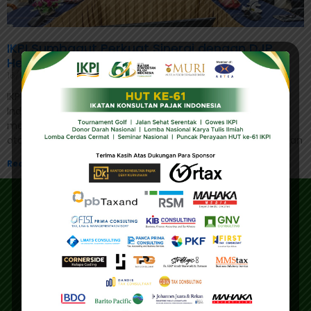
IKPI Sumbagut Perkuat Sinergi dengan DJP,
Hery: Integritas Jadi Pilar Utama
16/04/2026
IKPI, Medan: Pengurus Daerah Ikatan Konsultan Pajak
Indonesia (IKPI) Sumatera Bagian Utara (Sumbagut)
menegaskan pentingnya sinergi kelembagaan dengan
otoritas pajak dalam rangka memperkuat sistem perpajakan
Read More »
Address
Main Office
Gedung IKPI, Jl. Condet Pejaten No. 3B
Pejaten Barat - Pasar Minggu
Jakarta Selatan 12510
Education Center