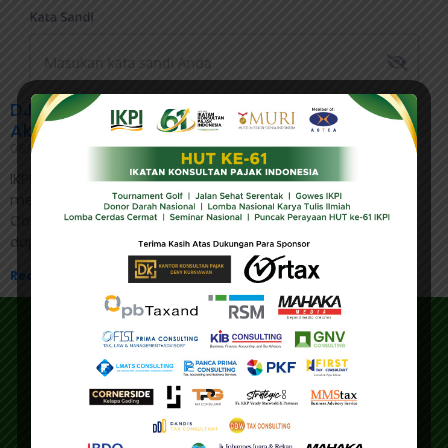
DJP Luncurkan Genta, Aplikasi Anyar untuk
Akses Data Coretax Pajak
08/07/2025
IKPI, Jakarta: Direktorat Jenderal Pajak (DJP) resmi
meluncurkan aplikasi anyar bernama Generate Data
Coretax atau Genta pada Selasa (8/7/2025) dan sudah
dapat diakses publik melalui
Read More »
Address
Main Office
Gedung IKPI, Jl. Condet Pejaten No. 3B
Pejaten Barat - Pasar Minggu
Jakarta Selatan 12510