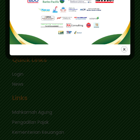
Education Center
Graha Mas Fatmawati Blok B4-5 Cipete Utara,
Kec. Keb. Baru Jl. Fatmawati Raya
Jakarta Selatan 12410
sekretariat@ikpi.or.id
Quick Links
Login
News
Links
Mahkamah Agung
Pengadilan Pajak
Kementerian Keuangan