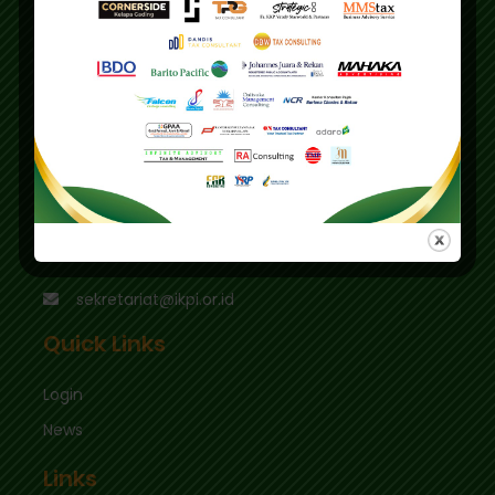
Address
Main Office
Gedung IKPI, Jl. Condet Pejaten No. 3B
Pejaten Barat - Pasar Minggu
Jakarta Selatan 12510
Education Center
Graha Mas Fatmawati Blok B4-5 Cipete Utara,
Kec. Keb. Baru Jl. Fatmawati Raya
Jakarta Selatan 12410
sekretariat@ikpi.or.id
Quick Links
Login
News
Links