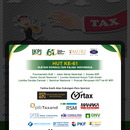
DJP Bisa Bantu Cari Pengemplang Pajak Asing
yang Bersembunyi di Indonesia
20/06/2023
IKPI, Jakarta: Menteri Keuangan Sri Mulyani Indrawati telah
menerbitkan Peraturan Menteri Keuangan (PMK) Nomor 61
Tahun 2023 tentang Tata Cara Pelaksanaan Penagihan Pajak
Atas Jumlah
Read More »