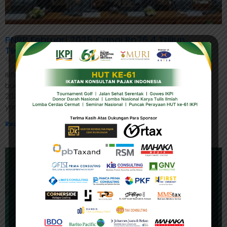
PNBP Februari 2025 Capai Rp76,4 Triliun,
Terkontraksi 4,5 Persen
14/03/2025
IKPI, Jakarta: Pemerintah mencatat penerimaan negara
bukan pajak (PNBP) sebesar Rp76,4 triliun hingga Februari
2025. Jumlah tersebut setara 14,9 persen dari target APBN
yang ditetapkan
Read More »