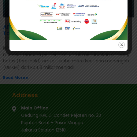
APINDO Tolak Threshold Omzet UMKM untuk
Tarif PPh Final 0,5 Persen
21/12/2024
IKPI, Jakarta: Asosiasi Pengusaha Indonesia (APINDO)
menolak rencana pemerintah untuk menurunkan ambang
batas (threshold) omzet usaha mikro kecil dan menengah
(UMKM) dari Rp4,8 miliar menjadi
Read More »
Address
Main Office
Gedung IKPI, Jl. Condet Pejaten No. 3B
Pejaten Barat - Pasar Minggu
Jakarta Selatan 12510