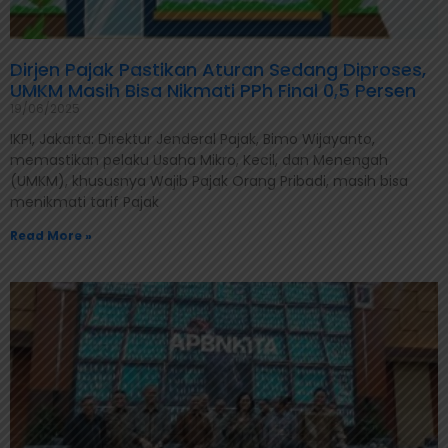
Dirjen Pajak Pastikan Aturan Sedang Diproses,
UMKM Masih Bisa Nikmati PPh Final 0,5 Persen
19/06/2025
IKPI, Jakarta: Direktur Jenderal Pajak, Bimo Wijayanto,
memastikan pelaku Usaha Mikro, Kecil, dan Menengah
(UMKM), khususnya Wajib Pajak Orang Pribadi, masih bisa
menikmati tarif Pajak
Read More »