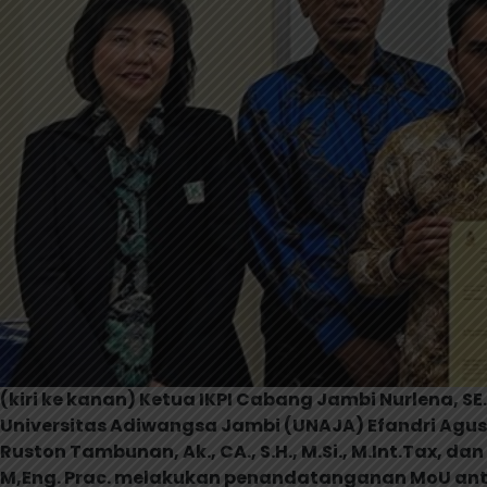
(kiri ke kanan) Ketua IKPI Cabang Jambi Nurlena, SE
Universitas Adiwangsa Jambi (UNAJA) Efandri Agusti
Ruston Tambunan, Ak., CA., S.H., M.Si., M.Int.Tax, d
M,Eng. Prac. melakukan penandatanganan MoU antar