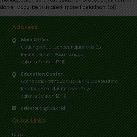
dan e-Modul berisi materi-materi pelatihan. (bl)
Address
Main Office
Gedung IKPI, Jl. Condet Pejaten No. 3B
Pejaten Barat - Pasar Minggu
Jakarta Selatan 12510
Education Center
Graha Mas Fatmawati Blok B4-5 Cipete Utara,
Kec. Keb. Baru Jl. Fatmawati Raya
Jakarta Selatan 12410
sekretariat@ikpi.or.id
Quick Links
Login