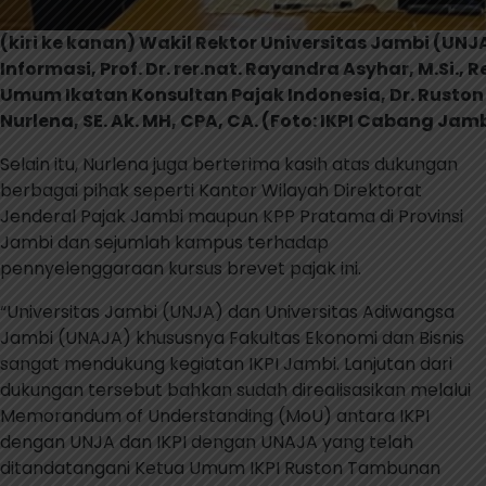
(kiri ke kanan) Wakil Rektor Universitas Jambi (U
Informasi, Prof. Dr. rer.nat. Rayandra Asyhar, M.Si., Re
Umum Ikatan Konsultan Pajak Indonesia, Dr. Ruston T
Nurlena, SE. Ak. MH, CPA, CA. (Foto: IKPI Cabang Jam
Selain itu, Nurlena juga berterima kasih atas dukungan
berbagai pihak seperti Kantor Wilayah Direktorat
Jenderal Pajak Jambi maupun KPP Pratama di Provinsi
Jambi dan sejumlah kampus terhadap
pennyelenggaraan kursus brevet pajak ini.
“Universitas Jambi (UNJA) dan Universitas Adiwangsa
Jambi (UNAJA) khususnya Fakultas Ekonomi dan Bisnis
sangat mendukung kegiatan IKPI Jambi. Lanjutan dari
dukungan tersebut bahkan sudah direalisasikan melalui
Memorandum of Understanding (MoU) antara IKPI
dengan UNJA dan IKPI dengan UNAJA yang telah
ditandatangani Ketua Umum IKPI Ruston Tambunan