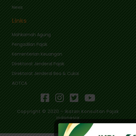
News
Links
Mahkamah Agung
Pengadilan Pajak
Kementerian Keuangan
Direktorat Jenderal Pajak
Direktorat Jenderal Bea & Cukai
AOTCA
Copyright © 2020 - Ikatan Konsultan Pajak
Indonesia